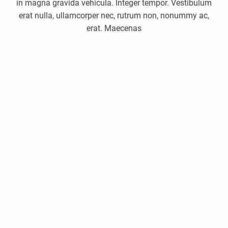
in magna gravida vehicula. Integer tempor. Vestibulum
Eget
erat nulla, ullamcorper nec, rutrum non, nonummy ac,
Erat
erat. Maecenas