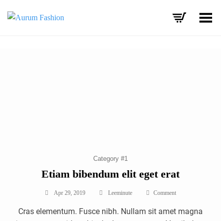
Toggle Menu
Skip
to
content
Category #1
Etiam bibendum elit eget erat
On
Apr 29, 2019
Leeminute
Comment
Etiam
Cras elementum. Fusce nibh. Nullam sit amet magna
Bibendum
Elit