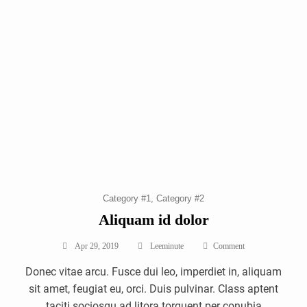
Category #1
Category #2
Aliquam id dolor
On
Apr 29, 2019
Leeminute
Comment
Aliquam
Donec vitae arcu. Fusce dui leo, imperdiet in, aliquam
Id
Dolor
sit amet, feugiat eu, orci. Duis pulvinar. Class aptent
taciti sociosqu ad litora torquent per conubia