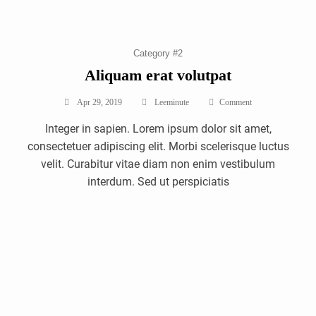
Category #2
Aliquam erat volutpat
On
Apr 29, 2019
Leeminute
Comment
Aliquam
Integer in sapien. Lorem ipsum dolor sit amet,
Erat
Volutpat
consectetuer adipiscing elit. Morbi scelerisque luctus
velit. Curabitur vitae diam non enim vestibulum
interdum. Sed ut perspiciatis