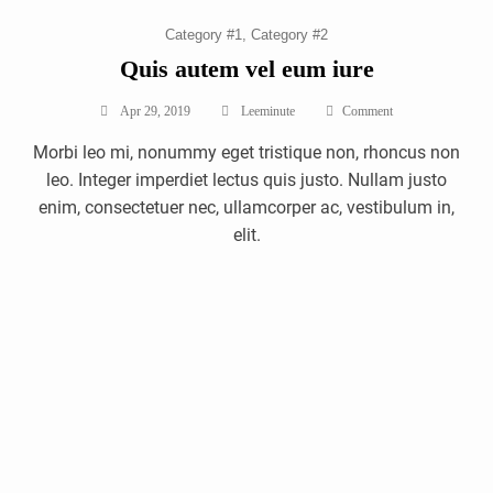
Category #1
Category #2
Quis autem vel eum iure
On
Apr 29, 2019
Leeminute
Comment
Quis
Morbi leo mi, nonummy eget tristique non, rhoncus non
Autem
Vel
leo. Integer imperdiet lectus quis justo. Nullam justo
Eum
enim, consectetuer nec, ullamcorper ac, vestibulum in,
Iure
elit.