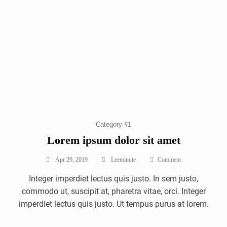
Category #1
Lorem ipsum dolor sit amet
On
Apr 29, 2019
Leeminute
Comment
Lorem
Integer imperdiet lectus quis justo. In sem justo,
Ipsum
Dolor
commodo ut, suscipit at, pharetra vitae, orci. Integer
Sit
imperdiet lectus quis justo. Ut tempus purus at lorem.
Amet